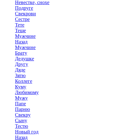
Невестке, снохе
Подруге
Свекрови
Сестре
Тете
Теще
Мужчине
Назад
Мужчине
Брату
Дедушке
Другу
Дяде
Зятю
Коллеге
Куму
Любимому
Мужу
Папе
Парню
Свекру
Сыну
Тестю
Новый год
Назад