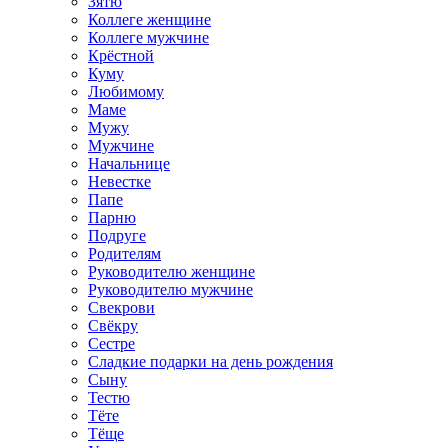
Зятю
Коллеге женщине
Коллеге мужчине
Крёстной
Куму
Любимому
Маме
Мужу
Мужчине
Начальнице
Невестке
Папе
Парню
Подруге
Родителям
Руководителю женщине
Руководителю мужчине
Свекрови
Свёкру
Сестре
Сладкие подарки на день рождения
Сыну
Тестю
Тёте
Тёще