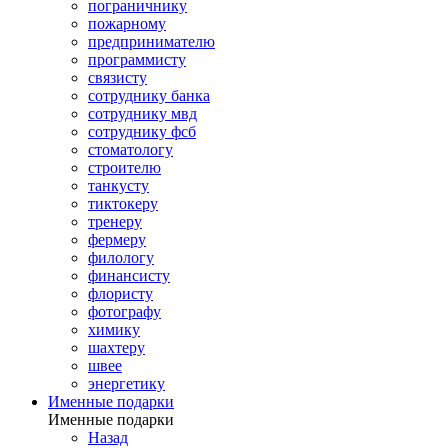
пограничнику
пожарному
предпринимателю
программисту
связисту
сотруднику банка
сотруднику мвд
сотруднику фсб
стоматологу
строителю
танкусту
тиктокеру
тренеру
фермеру
филологу
финансисту
флористу
фотографу
химику
шахтеру
швее
энергетику
Именные подарки
Именные подарки
Назад