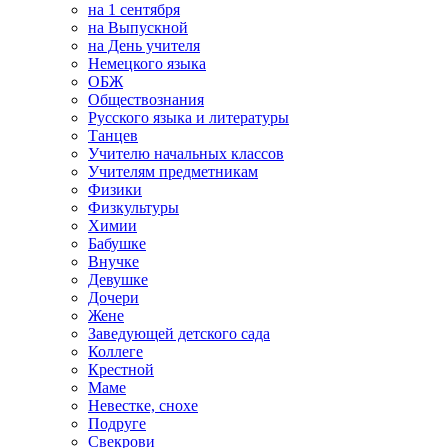
на 1 сентября
на Выпускной
на День учителя
Немецкого языка
ОБЖ
Обществознания
Русского языка и литературы
Танцев
Учителю начальных классов
Учителям предметникам
Физики
Физкультуры
Химии
Бабушке
Внучке
Девушке
Дочери
Жене
Заведующей детского сада
Коллеге
Крестной
Маме
Невестке, снохе
Подруге
Свекрови