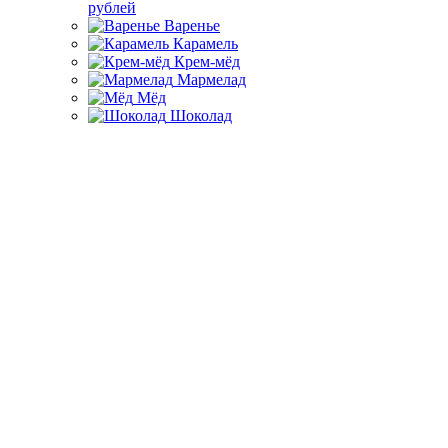
рублей
Варенье
Карамель
Крем-мёд
Мармелад
Мёд
Шоколад
Главная
Каталог товаров
Мёд лайм с имбирём 100 мл.
Мёд лайм с имбирём 100 мл.
210 ₽
/ шт.
До конца акции осталось:
00
дн.
00
час.
00
мин.
Длина (мм)
70
Ширина (мм)
60
Высота (мм)
55
Подписаться