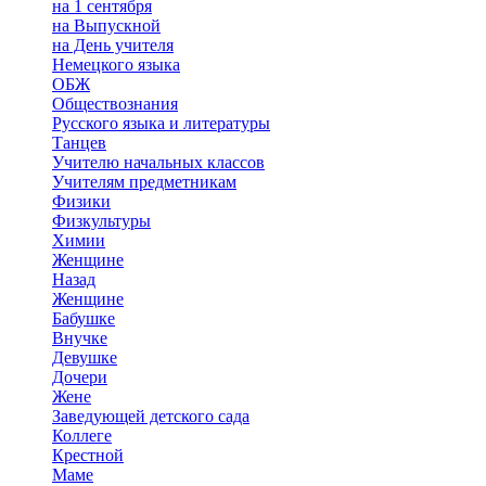
на 1 сентября
на Выпускной
на День учителя
Немецкого языка
ОБЖ
Обществознания
Русского языка и литературы
Танцев
Учителю начальных классов
Учителям предметникам
Физики
Физкультуры
Химии
Женщине
Назад
Женщине
Бабушке
Внучке
Девушке
Дочери
Жене
Заведующей детского сада
Коллеге
Крестной
Маме