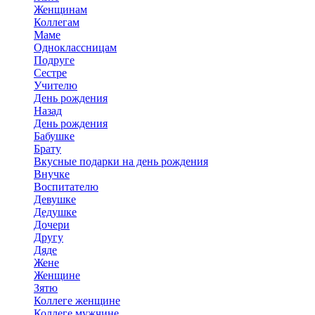
Женщинам
Коллегам
Маме
Одноклассницам
Подруге
Сестре
Учителю
День рождения
Назад
День рождения
Бабушке
Брату
Вкусные подарки на день рождения
Внучке
Воспитателю
Девушке
Дедушке
Дочери
Другу
Дяде
Жене
Женщине
Зятю
Коллеге женщине
Коллеге мужчине