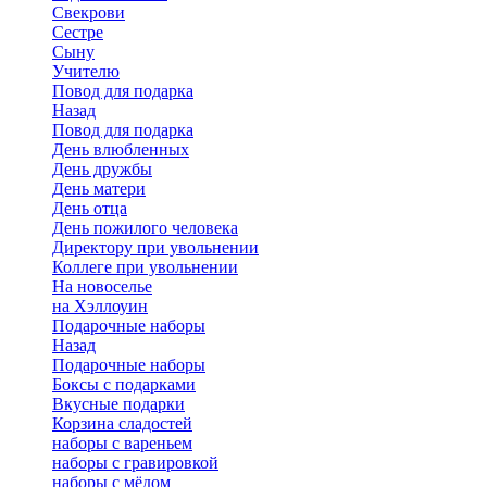
Свекрови
Сестре
Сыну
Учителю
Повод для подарка
Назад
Повод для подарка
День влюбленных
День дружбы
День матери
День отца
День пожилого человека
Директору при увольнении
Коллеге при увольнении
На новоселье
на Хэллоуин
Подарочные наборы
Назад
Подарочные наборы
Боксы с подарками
Вкусные подарки
Корзина сладостей
наборы с вареньем
наборы с гравировкой
наборы с мёдом