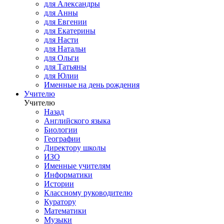
для Александры
для Анны
для Евгении
для Екатерины
для Насти
для Натальи
для Ольги
для Татьяны
для Юлии
Именные на день рождения
Учителю
Учителю
Назад
Английского языка
Биологии
Географии
Директору школы
ИЗО
Именные учителям
Информатики
Истории
Классному руководителю
Куратору
Математики
Музыки