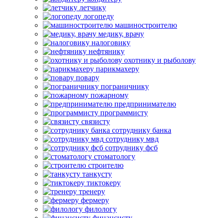
летчику
логопеду
машиностроителю
медику, врачу
налоговику
нефтянику
охотнику и рыболову
парикмахеру
повару
пограничнику
пожарному
предпринимателю
программисту
связисту
сотруднику банка
сотруднику мвд
сотруднику фсб
стоматологу
строителю
танкусту
тиктокеру
тренеру
фермеру
филологу
финансисту