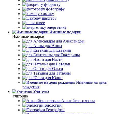
флористу
фотографу
химику
шахтеру
швее
энергетику
Именные подарки
Именные подарки
для Александры
для Анны
для Евгении
для Екатерины
для Насти
для Натальи
для Ольги
для Татьяны
для Юлии
Именные на день
рождения
Учителю
Учителю
Английского языка
Биологии
Географии