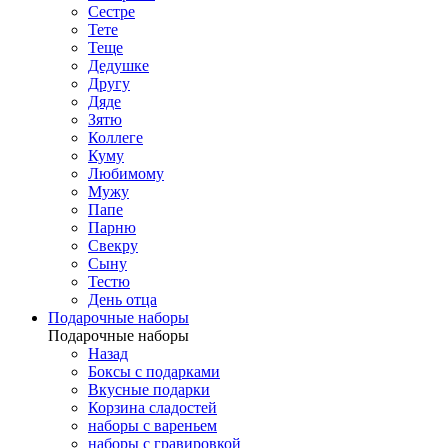
Сестре
Тете
Теще
Дедушке
Другу
Дяде
Зятю
Коллеге
Куму
Любимому
Мужу
Папе
Парню
Свекру
Сыну
Тестю
День отца
Подарочные наборы
Подарочные наборы
Назад
Боксы с подарками
Вкусные подарки
Корзина сладостей
наборы с вареньем
наборы с гравировкой