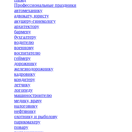
Профессиональные праздники
автомеханику
адвокату, юристу
акушеру-гинекологу
архитектору
бармену
бухгалтеру
водителю
военному
воспитателю
геймеру
дорожнику
железнодорожнику
кадровику
кондитеру
летчику
логопеду
машиностроителю
медику, врачу
налоговику
нефтянику
охотнику и рыболову
парикмахеру
повару