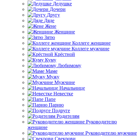
Дедушке
Дочери
Другу
Дяде
Жене
Женщине
Зятю
Коллеге женщине
Коллеге мужчине
Крёстной
Куму
Любимому
Маме
Мужу
Мужчине
Начальнице
Невестке
Папе
Парню
Подруге
Родителям
Руководителю
женщине
Руководителю мужчине
Свекрови