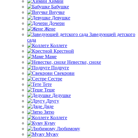
Химии
Бабушке
Внучке
Девушке
Дочери
Жене
Заведующей детского
сада
Коллеге
Крестной
Маме
Невестке, снохе
Подруге
Свекрови
Сестре
Тете
Теще
Дедушке
Другу
Дяде
Зятю
Коллеге
Куму
Любимому
Мужу