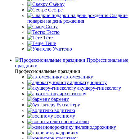
Свёкру
Сестре
Сладкие
подарки на день рождения
Сыну
Тестю
Тёте
Тёще
Учителю
Профессиональные
праздники
Профессиональные праздники
автомеханику
адвокату, юристу
акушеру-гинекологу
архитектору
бармену
бухгалтеру
водителю
военному
воспитателю
железнодорожнику
кадровику
кондитеру