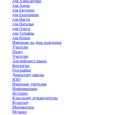
для Александры
для Анны
для Евгении
для Екатерины
для Насти
для Натальи
для Ольги
для Татьяны
для Юлии
Именные на день рождения
Учителю
Назад
Учителю
Английского языка
Биологии
Географии
Директору школы
ИЗО
Именные учителям
Информатики
Истории
Классному руководителю
Куратору
Математики
Музыки