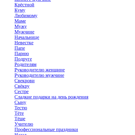
Крёстной
Куму
Любимому
Маме
Мужу
Мужчине
Начальнице
Невестке
Папе
Парню
Подруге
Родителям
Руководителю женщине
Руководителю мужчине
Свекрови
Свёкру
Сестре
Сладкие подарки на день рождения
Сыну
Тестю
Тёте
Тёще
Учителю
Профессиональные праздники
Назад