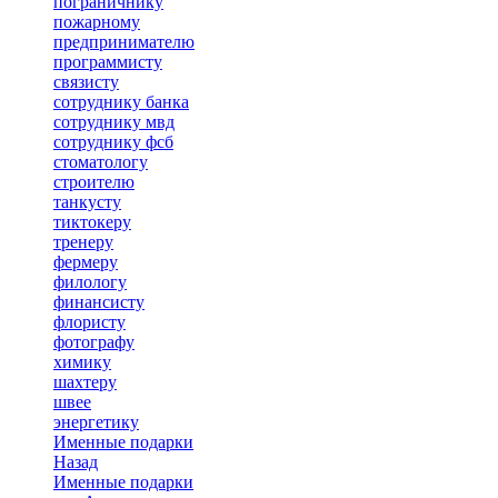
пограничнику
пожарному
предпринимателю
программисту
связисту
сотруднику банка
сотруднику мвд
сотруднику фсб
стоматологу
строителю
танкусту
тиктокеру
тренеру
фермеру
филологу
финансисту
флористу
фотографу
химику
шахтеру
швее
энергетику
Именные подарки
Назад
Именные подарки