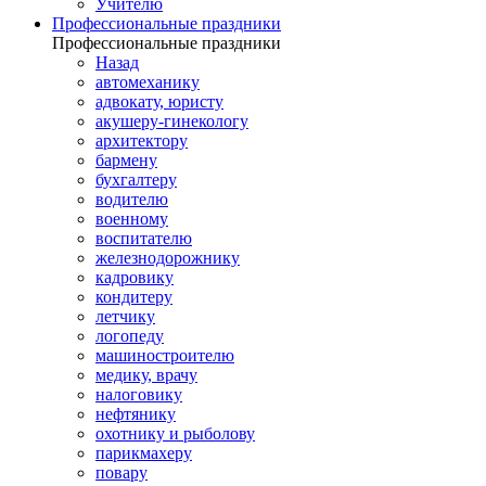
Учителю
Профессиональные праздники
Профессиональные праздники
Назад
автомеханику
адвокату, юристу
акушеру-гинекологу
архитектору
бармену
бухгалтеру
водителю
военному
воспитателю
железнодорожнику
кадровику
кондитеру
летчику
логопеду
машиностроителю
медику, врачу
налоговику
нефтянику
охотнику и рыболову
парикмахеру
повару