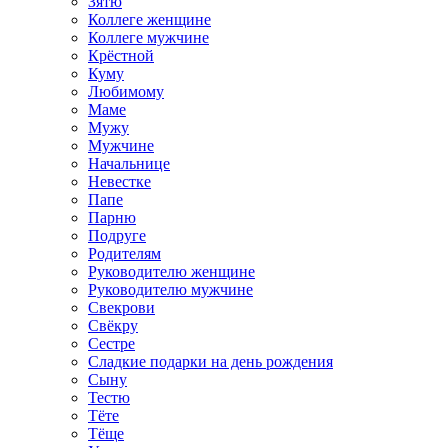
Зятю
Коллеге женщине
Коллеге мужчине
Крёстной
Куму
Любимому
Маме
Мужу
Мужчине
Начальнице
Невестке
Папе
Парню
Подруге
Родителям
Руководителю женщине
Руководителю мужчине
Свекрови
Свёкру
Сестре
Сладкие подарки на день рождения
Сыну
Тестю
Тёте
Тёще