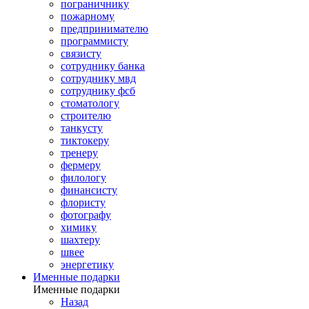
пограничнику
пожарному
предпринимателю
программисту
связисту
сотруднику банка
сотруднику мвд
сотруднику фсб
стоматологу
строителю
танкусту
тиктокеру
тренеру
фермеру
филологу
финансисту
флористу
фотографу
химику
шахтеру
швее
энергетику
Именные подарки
Именные подарки
Назад