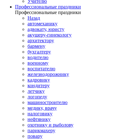
Учителю
Профессиональные праздники
Профессиональные праздники
Назад
автомеханику
адвокату, юристу
акушеру-гинекологу
архитектору
бармену
бухгалтеру
водителю
военному
воспитателю
железнодорожнику
кадровику
кондитеру
летчику
логопеду
машиностроителю
медику, врачу
налоговику
нефтянику
охотнику и рыболову
парикмахеру
повару