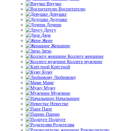
Внучке
Воспитателю
Девушке
Дедушке
Дочери
Другу
Дяде
Жене
Женщине
Зятю
Коллеге женщине
Коллеге мужчине
Крёстной
Куму
Любимому
Маме
Мужу
Мужчине
Начальнице
Невестке
Папе
Парню
Подруге
Родителям
Руководителю