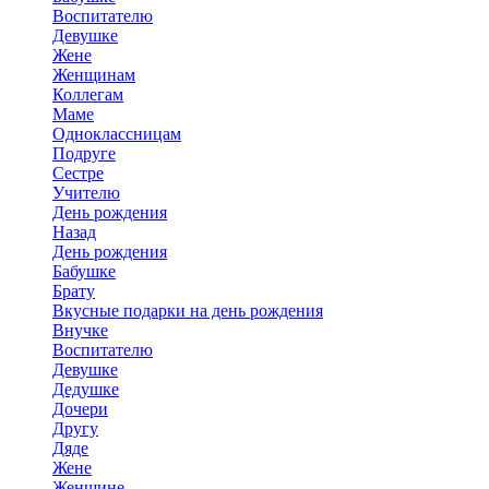
Воспитателю
Девушке
Жене
Женщинам
Коллегам
Маме
Одноклассницам
Подруге
Сестре
Учителю
День рождения
Назад
День рождения
Бабушке
Брату
Вкусные подарки на день рождения
Внучке
Воспитателю
Девушке
Дедушке
Дочери
Другу
Дяде
Жене
Женщине