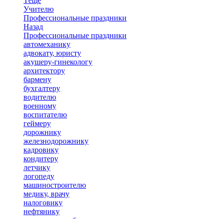
Тёще
Учителю
Профессиональные праздники
Назад
Профессиональные праздники
автомеханику
адвокату, юристу
акушеру-гинекологу
архитектору
бармену
бухгалтеру
водителю
военному
воспитателю
геймеру
дорожнику
железнодорожнику
кадровику
кондитеру
летчику
логопеду
машиностроителю
медику, врачу
налоговику
нефтянику