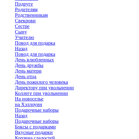
Подруге
Родителям
Родственникам
Свекрови
Сестре
Сыну
Учителю
Повод для подарка
Назад
Повод для подарка
День влюбленных
День дружбы
День матери
День отца
День пожилого человека
Директору при увольнении
Коллеге при увольнении
На новоселье
на Хэллоуин
Подарочные наборы
Назад
Подарочные наборы
Боксы с подарками
Вкусные подарки
Корзина сладостей