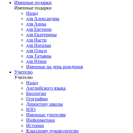
Именные подарки
Именные подарки
Назад
для Александры
для Анны
для Евгении
для Екатерины
для Насти
для Натальи
для Ольги
для Татьяны
для Юлии
Именные на день рождения
Учителю
Учителю
Назад
Английского языка
Биологии
Географии
Директору школы
ИЗО
Именные учителям
Информатики
Истории
Классному руководителю