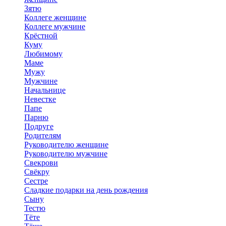
Зятю
Коллеге женщине
Коллеге мужчине
Крёстной
Куму
Любимому
Маме
Мужу
Мужчине
Начальнице
Невестке
Папе
Парню
Подруге
Родителям
Руководителю женщине
Руководителю мужчине
Свекрови
Свёкру
Сестре
Сладкие подарки на день рождения
Сыну
Тестю
Тёте