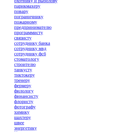
охотнику и рыболову
парикмахеру
повару
пограничнику
пожарному
предпринимателю
программисту
связисту
сотруднику банка
сотруднику мвд
сотруднику фсб
стоматологу
строителю
танкусту
тиктокеру
тренеру
фермеру
филологу
финансисту
флористу
фотографу
химику
шахтеру
швее
энергетику