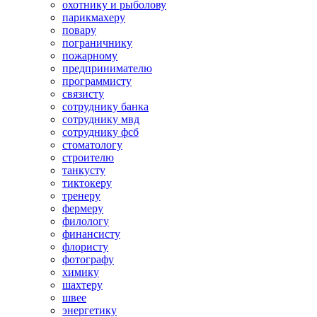
охотнику и рыболову
парикмахеру
повару
пограничнику
пожарному
предпринимателю
программисту
связисту
сотруднику банка
сотруднику мвд
сотруднику фсб
стоматологу
строителю
танкусту
тиктокеру
тренеру
фермеру
филологу
финансисту
флористу
фотографу
химику
шахтеру
швее
энергетику