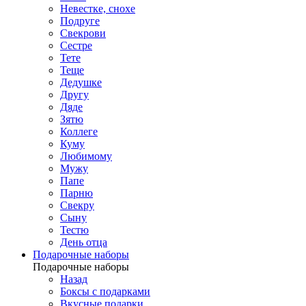
Невестке, снохе
Подруге
Свекрови
Сестре
Тете
Теще
Дедушке
Другу
Дяде
Зятю
Коллеге
Куму
Любимому
Мужу
Папе
Парню
Свекру
Сыну
Тестю
День отца
Подарочные наборы
Подарочные наборы
Назад
Боксы с подарками
Вкусные подарки