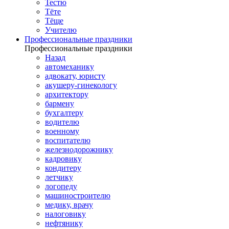
Тестю
Тёте
Тёще
Учителю
Профессиональные праздники
Профессиональные праздники
Назад
автомеханику
адвокату, юристу
акушеру-гинекологу
архитектору
бармену
бухгалтеру
водителю
военному
воспитателю
железнодорожнику
кадровику
кондитеру
летчику
логопеду
машиностроителю
медику, врачу
налоговику
нефтянику