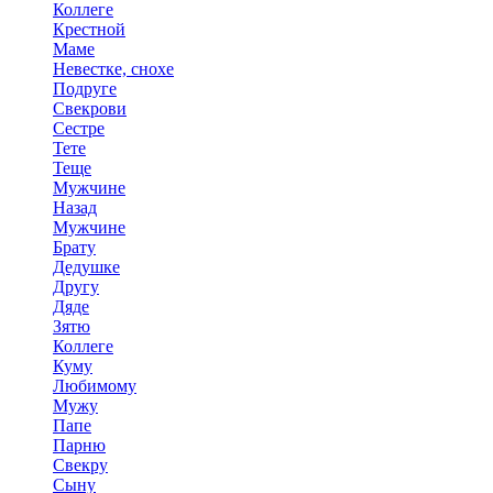
Коллеге
Крестной
Маме
Невестке, снохе
Подруге
Свекрови
Сестре
Тете
Теще
Мужчине
Назад
Мужчине
Брату
Дедушке
Другу
Дяде
Зятю
Коллеге
Куму
Любимому
Мужу
Папе
Парню
Свекру
Сыну