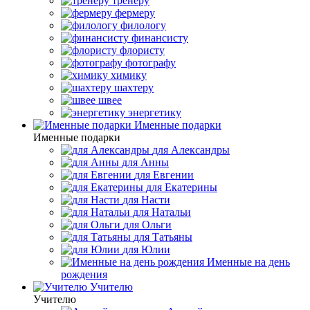
тренеру
фермеру
филологу
финансисту
флористу
фотографу
химику
шахтеру
швее
энергетику
Именные подарки
Именные подарки
для Александры
для Анны
для Евгении
для Екатерины
для Насти
для Натальи
для Ольги
для Татьяны
для Юлии
Именные на день
рождения
Учителю
Учителю