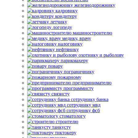
железнодорожнику
кадровику
кондитеру
летчику
логопеду
машиностроителю
медику, врачу
налоговику
нефтянику
охотнику и рыболову
парикмахеру
повару
пограничнику
пожарному
предпринимателю
программисту
связисту
сотруднику банка
сотруднику мвд
сотруднику фсб
стоматологу
строителю
танкусту
тиктокеру