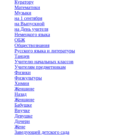
Куратору
Математики
Музыки
на 1 сентября
на Выпускной
на День учителя
Немецкого языка
ОБЖ
Обществознания
Русского языка и литературы
Танцев
Учителю начальных классов
Учителям предметникам
Физики
Физкультуры
Химии
Женщине
Назад
Женщине
Бабушке
Внучке
Девушке
Дочери
Жене
Заведующей детского сада