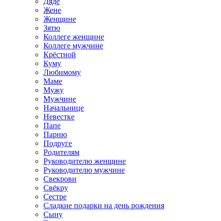
Дяде
Жене
Женщине
Зятю
Коллеге женщине
Коллеге мужчине
Крёстной
Куму
Любимому
Маме
Мужу
Мужчине
Начальнице
Невестке
Папе
Парню
Подруге
Родителям
Руководителю женщине
Руководителю мужчине
Свекрови
Свёкру
Сестре
Сладкие подарки на день рождения
Сыну