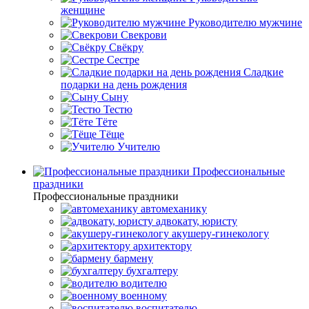
женщине
Руководителю мужчине
Свекрови
Свёкру
Сестре
Сладкие
подарки на день рождения
Сыну
Тестю
Тёте
Тёще
Учителю
Профессиональные
праздники
Профессиональные праздники
автомеханику
адвокату, юристу
акушеру-гинекологу
архитектору
бармену
бухгалтеру
водителю
военному
воспитателю