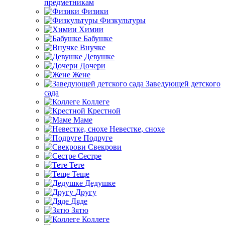
предметникам
Физики
Физкультуры
Химии
Бабушке
Внучке
Девушке
Дочери
Жене
Заведующей детского
сада
Коллеге
Крестной
Маме
Невестке, снохе
Подруге
Свекрови
Сестре
Тете
Теще
Дедушке
Другу
Дяде
Зятю
Коллеге