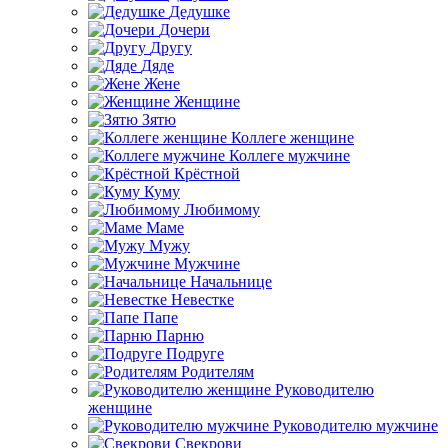
Дедушке
Дочери
Другу
Дяде
Жене
Женщине
Зятю
Коллеге женщине
Коллеге мужчине
Крёстной
Куму
Любимому
Маме
Мужу
Мужчине
Начальнице
Невестке
Папе
Парню
Подруге
Родителям
Руководителю
женщине
Руководителю мужчине
Свекрови