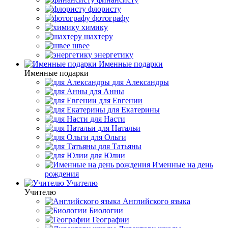
флористу
фотографу
химику
шахтеру
швее
энергетику
Именные подарки
Именные подарки
для Александры
для Анны
для Евгении
для Екатерины
для Насти
для Натальи
для Ольги
для Татьяны
для Юлии
Именные на день
рождения
Учителю
Учителю
Английского языка
Биологии
Географии