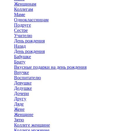
Женщинам
Коллегам
Маме
Одноклассницам
Подруге
Сестре
Учителю
День рождения
Назад
День рождения
Бабушке
Брату
Вкусные подарки на день рождения
Внучке
Воспитателю
Девушке
Дедушке
Дочери
Другу
Дяде
Жене
Женщине
Зятю
Коллеге женщине
Коллеге мужчине