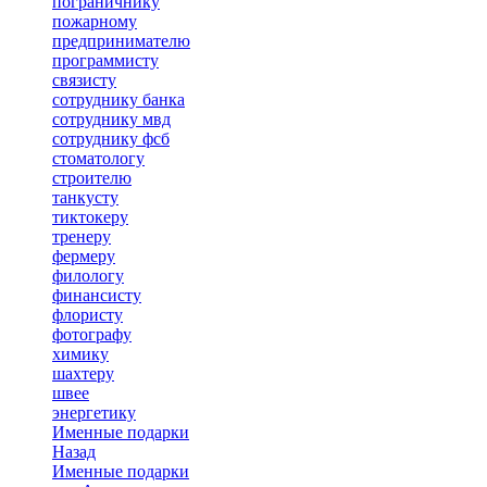
пограничнику
пожарному
предпринимателю
программисту
связисту
сотруднику банка
сотруднику мвд
сотруднику фсб
стоматологу
строителю
танкусту
тиктокеру
тренеру
фермеру
филологу
финансисту
флористу
фотографу
химику
шахтеру
швее
энергетику
Именные подарки
Назад
Именные подарки