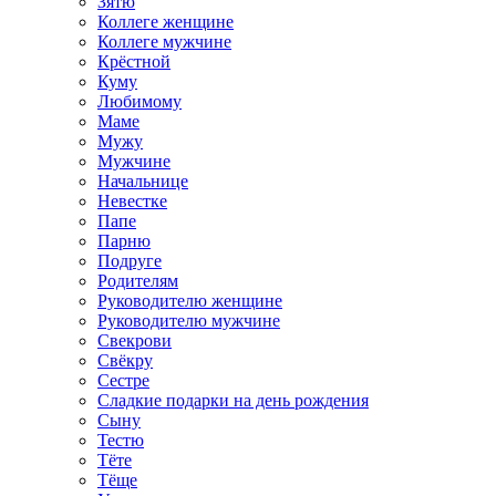
Зятю
Коллеге женщине
Коллеге мужчине
Крёстной
Куму
Любимому
Маме
Мужу
Мужчине
Начальнице
Невестке
Папе
Парню
Подруге
Родителям
Руководителю женщине
Руководителю мужчине
Свекрови
Свёкру
Сестре
Сладкие подарки на день рождения
Сыну
Тестю
Тёте
Тёще