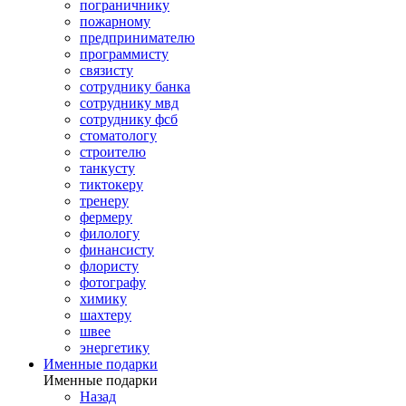
пограничнику
пожарному
предпринимателю
программисту
связисту
сотруднику банка
сотруднику мвд
сотруднику фсб
стоматологу
строителю
танкусту
тиктокеру
тренеру
фермеру
филологу
финансисту
флористу
фотографу
химику
шахтеру
швее
энергетику
Именные подарки
Именные подарки
Назад