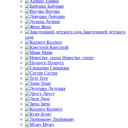
Химии
Бабушке
Внучке
Девушке
Дочери
Жене
Заведующей детского
сада
Коллеге
Крестной
Маме
Невестке, снохе
Подруге
Свекрови
Сестре
Тете
Теще
Дедушке
Другу
Дяде
Зятю
Коллеге
Куму
Любимому
Мужу