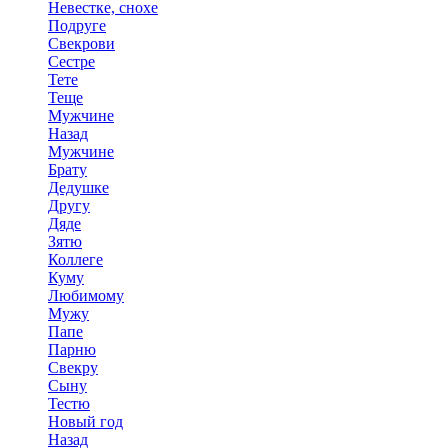
Невестке, снохе
Подруге
Свекрови
Сестре
Тете
Теще
Мужчине
Назад
Мужчине
Брату
Дедушке
Другу
Дяде
Зятю
Коллеге
Куму
Любимому
Мужу
Папе
Парню
Свекру
Сыну
Тестю
Новый год
Назад