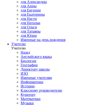
для Александры
для Анны
для Евгении
для Екатерины
для Насти
для Натальи
для Ольги
для Татьяны
для Юлии
Именные на день рождения
Учителю
Учителю
Назад
Английского языка
Биологии
Географии
Директору школы
ИЗО
Именные учителям
Информатики
Истории
Классному руководителю
Куратору
Математики
Музыки