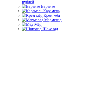
рублей
Варенье
Карамель
Крем-мёд
Мармелад
Мёд
Шоколад
Главная
Каталог товаров
Подарки на день рождения
Подарки
тёте на день рождения
Подарки тёте на день
рождения
Фильтр
По популярности
По цене
Подбор параметров
Розничная цена
1600