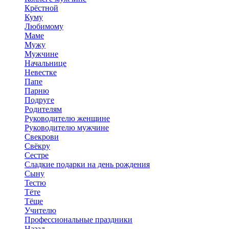
Крёстной
Куму
Любимому
Маме
Мужу
Мужчине
Начальнице
Невестке
Папе
Парню
Подруге
Родителям
Руководителю женщине
Руководителю мужчине
Свекрови
Свёкру
Сестре
Сладкие подарки на день рождения
Сыну
Тестю
Тёте
Тёще
Учителю
Профессиональные праздники
Назад