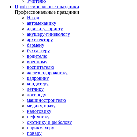
Учителю
Профессиональные праздники
Профессиональные праздники
Назад
автомеханику
адвокату, юристу
акушеру-гинекологу
архитектору
бармену
бухгалтеру
водителю
военному
воспитателю
железнодорожнику
кадровику
кондитеру
летчику
логопеду
машиностроителю
медику, врачу
налоговику
нефтянику
охотнику и рыболову
парикмахеру
повару