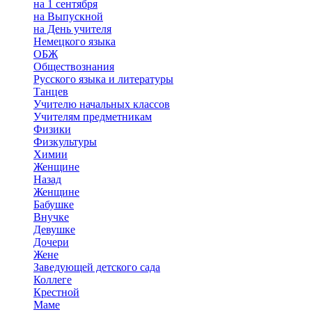
на 1 сентября
на Выпускной
на День учителя
Немецкого языка
ОБЖ
Обществознания
Русского языка и литературы
Танцев
Учителю начальных классов
Учителям предметникам
Физики
Физкультуры
Химии
Женщине
Назад
Женщине
Бабушке
Внучке
Девушке
Дочери
Жене
Заведующей детского сада
Коллеге
Крестной
Маме