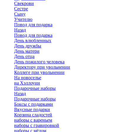
Свекрови
Сестре
Сыну
Учителю
Повод для подарка
Назад
Повод для подарка
День влюбленных
День дружбы
День матери
День отца
День пожилого человека
Директору при увольнении
Коллеге при увольнении
На новоселье
на Хэллоуин
Подарочные наборы
Назад
Подарочные наборы
Боксы с подарками
Вкусные подарки
Корзина сладостей
наборы с вареньем
наборы с гравировкой
наборы с мёдом