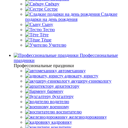
Свёкру
Сестре
Сладкие
подарки на день рождения
Сыну
Тестю
Тёте
Тёще
Учителю
Профессиональные
праздники
Профессиональные праздники
автомеханику
адвокату, юристу
акушеру-гинекологу
архитектору
бармену
бухгалтеру
водителю
военному
воспитателю
железнодорожнику
кадровику
кондитеру