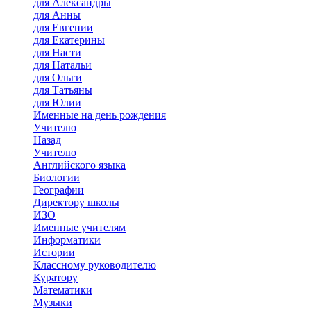
для Александры
для Анны
для Евгении
для Екатерины
для Насти
для Натальи
для Ольги
для Татьяны
для Юлии
Именные на день рождения
Учителю
Назад
Учителю
Английского языка
Биологии
Географии
Директору школы
ИЗО
Именные учителям
Информатики
Истории
Классному руководителю
Куратору
Математики
Музыки