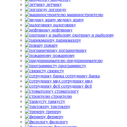
летчику
логопеду
машиностроителю
медику, врачу
налоговику
нефтянику
охотнику и рыболову
парикмахеру
повару
пограничнику
пожарному
предпринимателю
программисту
связисту
сотруднику банка
сотруднику мвд
сотруднику фсб
стоматологу
строителю
танкусту
тиктокеру
тренеру
фермеру
филологу
финансисту