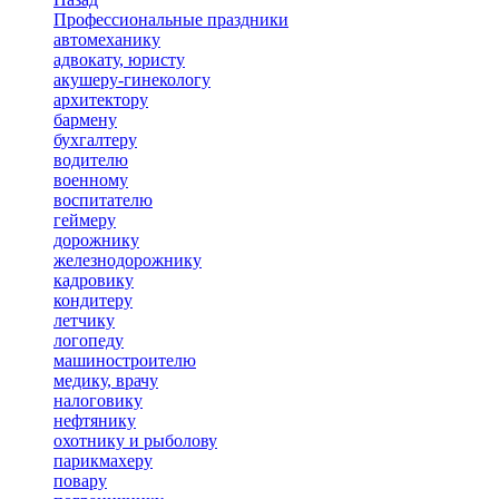
Профессиональные праздники
автомеханику
адвокату, юристу
акушеру-гинекологу
архитектору
бармену
бухгалтеру
водителю
военному
воспитателю
геймеру
дорожнику
железнодорожнику
кадровику
кондитеру
летчику
логопеду
машиностроителю
медику, врачу
налоговику
нефтянику
охотнику и рыболову
парикмахеру
повару