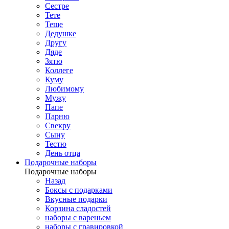
Сестре
Тете
Теще
Дедушке
Другу
Дяде
Зятю
Коллеге
Куму
Любимому
Мужу
Папе
Парню
Свекру
Сыну
Тестю
День отца
Подарочные наборы
Подарочные наборы
Назад
Боксы с подарками
Вкусные подарки
Корзина сладостей
наборы с вареньем
наборы с гравировкой