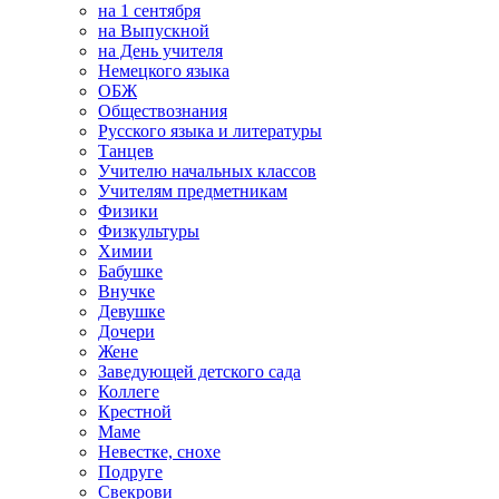
на 1 сентября
на Выпускной
на День учителя
Немецкого языка
ОБЖ
Обществознания
Русского языка и литературы
Танцев
Учителю начальных классов
Учителям предметникам
Физики
Физкультуры
Химии
Бабушке
Внучке
Девушке
Дочери
Жене
Заведующей детского сада
Коллеге
Крестной
Маме
Невестке, снохе
Подруге
Свекрови