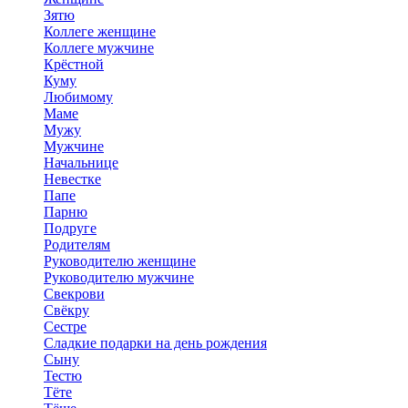
Зятю
Коллеге женщине
Коллеге мужчине
Крёстной
Куму
Любимому
Маме
Мужу
Мужчине
Начальнице
Невестке
Папе
Парню
Подруге
Родителям
Руководителю женщине
Руководителю мужчине
Свекрови
Свёкру
Сестре
Сладкие подарки на день рождения
Сыну
Тестю
Тёте