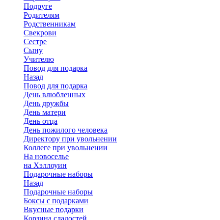
Подруге
Родителям
Родственникам
Свекрови
Сестре
Сыну
Учителю
Повод для подарка
Назад
Повод для подарка
День влюбленных
День дружбы
День матери
День отца
День пожилого человека
Директору при увольнении
Коллеге при увольнении
На новоселье
на Хэллоуин
Подарочные наборы
Назад
Подарочные наборы
Боксы с подарками
Вкусные подарки
Корзина сладостей