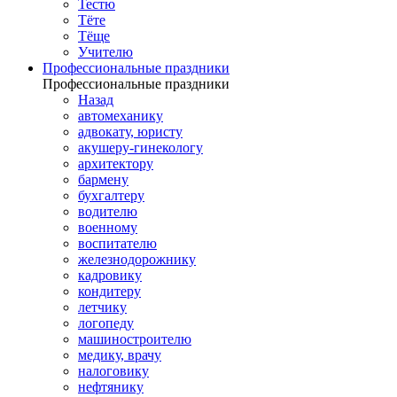
Тестю
Тёте
Тёще
Учителю
Профессиональные праздники
Профессиональные праздники
Назад
автомеханику
адвокату, юристу
акушеру-гинекологу
архитектору
бармену
бухгалтеру
водителю
военному
воспитателю
железнодорожнику
кадровику
кондитеру
летчику
логопеду
машиностроителю
медику, врачу
налоговику
нефтянику