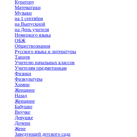
Куратору
Математики
Музыки
на 1 сентября
на Выпускной
на День учителя
Немецкого языка
ОБЖ
Обществознания
Русского языка и литературы
Танцев
Учителю начальных классов
Учителям предметникам
Физики
Физкультуры
Химии
Женщине
Назад
Женщине
Бабушке
Внучке
Девушке
Дочери
Жене
Заведующей детского сада