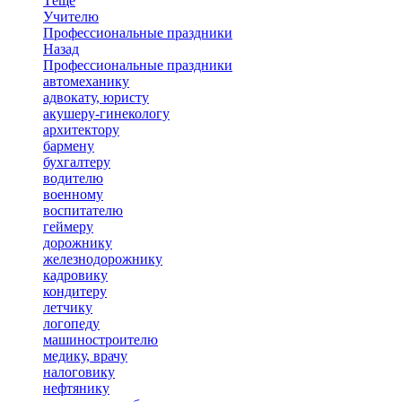
Тёще
Учителю
Профессиональные праздники
Назад
Профессиональные праздники
автомеханику
адвокату, юристу
акушеру-гинекологу
архитектору
бармену
бухгалтеру
водителю
военному
воспитателю
геймеру
дорожнику
железнодорожнику
кадровику
кондитеру
летчику
логопеду
машиностроителю
медику, врачу
налоговику
нефтянику