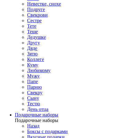
Невестке, снохе
Подруге
Свекрови
Сестре
Тете
Теще
Дедушке
Другу
Дяде
Зятю
Коллеге
Куму
Любимому
Мужу
Папе
Парню
Свекру
Сыну
Тестю
День отца
Подарочные наборы
Подарочные наборы
Назад
Боксы с подарками
Вкусные подарки