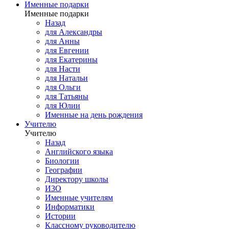
Именные подарки
Именные подарки
Назад
для Александры
для Анны
для Евгении
для Екатерины
для Насти
для Натальи
для Ольги
для Татьяны
для Юлии
Именные на день рождения
Учителю
Учителю
Назад
Английского языка
Биологии
Географии
Директору школы
ИЗО
Именные учителям
Информатики
Истории
Классному руководителю