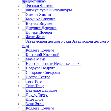
предметникам
Физики
Физкультуры
Химии
Бабушке
Внучке
Девушке
Дочери
Жене
Заведующей детского
сада
Коллеге
Крестной
Маме
Невестке, снохе
Подруге
Свекрови
Сестре
Тете
Теще
Дедушке
Другу
Дяде
Зятю
Коллеге