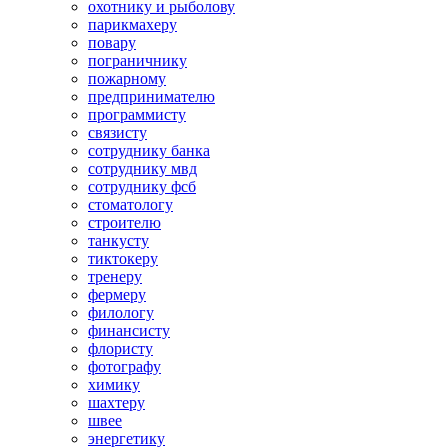
охотнику и рыболову
парикмахеру
повару
пограничнику
пожарному
предпринимателю
программисту
связисту
сотруднику банка
сотруднику мвд
сотруднику фсб
стоматологу
строителю
танкусту
тиктокеру
тренеру
фермеру
филологу
финансисту
флористу
фотографу
химику
шахтеру
швее
энергетику