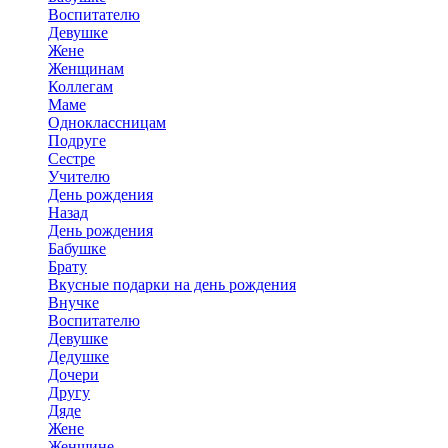
Воспитателю
Девушке
Жене
Женщинам
Коллегам
Маме
Одноклассницам
Подруге
Сестре
Учителю
День рождения
Назад
День рождения
Бабушке
Брату
Вкусные подарки на день рождения
Внучке
Воспитателю
Девушке
Дедушке
Дочери
Другу
Дяде
Жене
Женщине