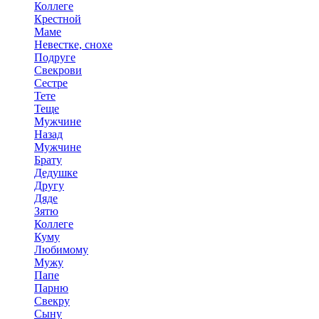
Коллеге
Крестной
Маме
Невестке, снохе
Подруге
Свекрови
Сестре
Тете
Теще
Мужчине
Назад
Мужчине
Брату
Дедушке
Другу
Дяде
Зятю
Коллеге
Куму
Любимому
Мужу
Папе
Парню
Свекру
Сыну