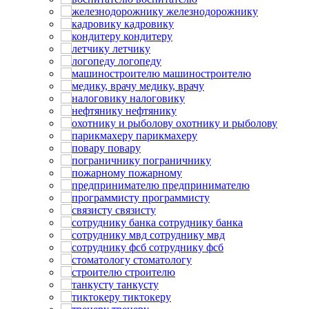
железнодорожнику
кадровику
кондитеру
летчику
логопеду
машиностроителю
медику, врачу
налоговику
нефтянику
охотнику и рыболову
парикмахеру
повару
пограничнику
пожарному
предпринимателю
программисту
связисту
сотруднику банка
сотруднику мвд
сотруднику фсб
стоматологу
строителю
танкусту
тиктокеру