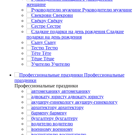
женщине
Руководителю мужчине
Свекрови
Свёкру
Сестре
Сладкие
подарки на день рождения
Сыну
Тестю
Тёте
Тёще
Учителю
Профессиональные
праздники
Профессиональные праздники
автомеханику
адвокату, юристу
акушеру-гинекологу
архитектору
бармену
бухгалтеру
водителю
военному
воспитателю