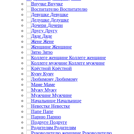
Внучке
Воспитателю
Девушке
Дедушке
Дочери
Другу
Дяде
Жене
Женщине
Зятю
Коллеге женщине
Коллеге мужчине
Крёстной
Куму
Любимому
Маме
Мужу
Мужчине
Начальнице
Невестке
Папе
Парню
Подруге
Родителям
Руководителю