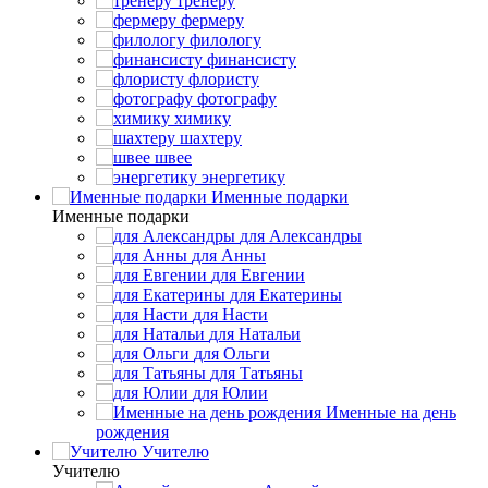
тренеру
фермеру
филологу
финансисту
флористу
фотографу
химику
шахтеру
швее
энергетику
Именные подарки
Именные подарки
для Александры
для Анны
для Евгении
для Екатерины
для Насти
для Натальи
для Ольги
для Татьяны
для Юлии
Именные на день
рождения
Учителю
Учителю