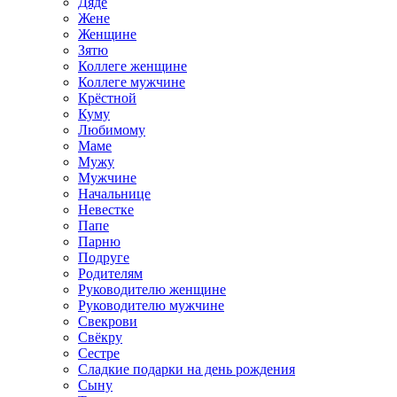
Дяде
Жене
Женщине
Зятю
Коллеге женщине
Коллеге мужчине
Крёстной
Куму
Любимому
Маме
Мужу
Мужчине
Начальнице
Невестке
Папе
Парню
Подруге
Родителям
Руководителю женщине
Руководителю мужчине
Свекрови
Свёкру
Сестре
Сладкие подарки на день рождения
Сыну