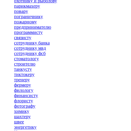
охотнику и рыболову
парикмахеру
повару
пограничнику
пожарному
предпринимателю
программисту
связисту
сотруднику банка
сотруднику мвд
сотруднику фсб
стоматологу
строителю
танкусту
тиктокеру
тренеру
фермеру
филологу
финансисту
флористу
фотографу
химику
шахтеру
швее
энергетику