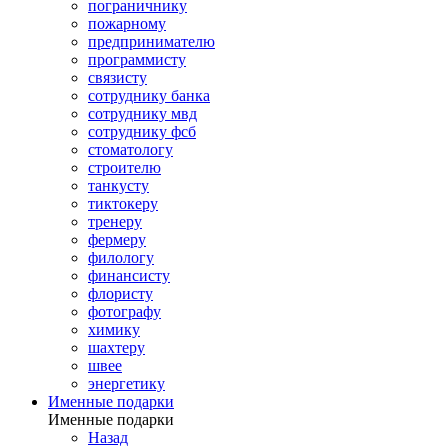
пограничнику
пожарному
предпринимателю
программисту
связисту
сотруднику банка
сотруднику мвд
сотруднику фсб
стоматологу
строителю
танкусту
тиктокеру
тренеру
фермеру
филологу
финансисту
флористу
фотографу
химику
шахтеру
швее
энергетику
Именные подарки
Именные подарки
Назад