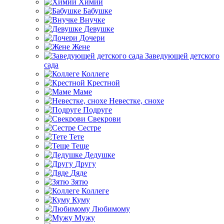
Химии
Бабушке
Внучке
Девушке
Дочери
Жене
Заведующей детского
сада
Коллеге
Крестной
Маме
Невестке, снохе
Подруге
Свекрови
Сестре
Тете
Теще
Дедушке
Другу
Дяде
Зятю
Коллеге
Куму
Любимому
Мужу