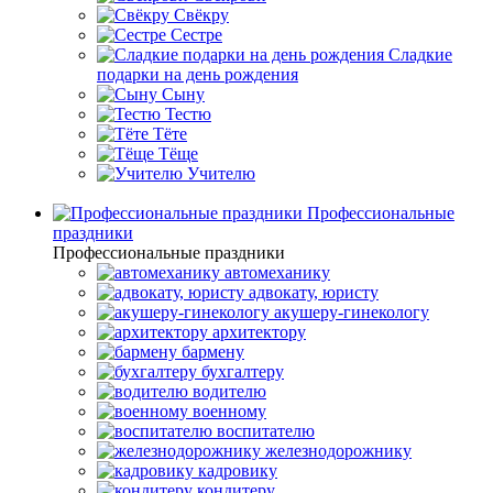
Свёкру
Сестре
Сладкие
подарки на день рождения
Сыну
Тестю
Тёте
Тёще
Учителю
Профессиональные
праздники
Профессиональные праздники
автомеханику
адвокату, юристу
акушеру-гинекологу
архитектору
бармену
бухгалтеру
водителю
военному
воспитателю
железнодорожнику
кадровику
кондитеру