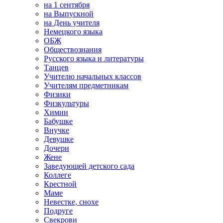
на 1 сентября
на Выпускной
на День учителя
Немецкого языка
ОБЖ
Обществознания
Русского языка и литературы
Танцев
Учителю начальных классов
Учителям предметникам
Физики
Физкультуры
Химии
Бабушке
Внучке
Девушке
Дочери
Жене
Заведующей детского сада
Коллеге
Крестной
Маме
Невестке, снохе
Подруге
Свекрови