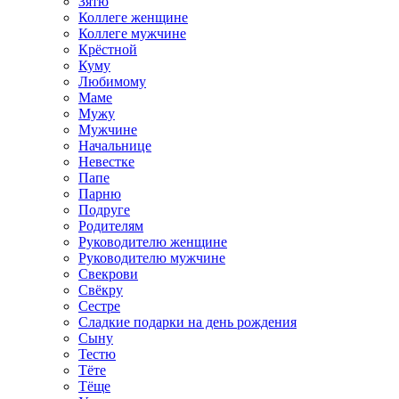
Зятю
Коллеге женщине
Коллеге мужчине
Крёстной
Куму
Любимому
Маме
Мужу
Мужчине
Начальнице
Невестке
Папе
Парню
Подруге
Родителям
Руководителю женщине
Руководителю мужчине
Свекрови
Свёкру
Сестре
Сладкие подарки на день рождения
Сыну
Тестю
Тёте
Тёще