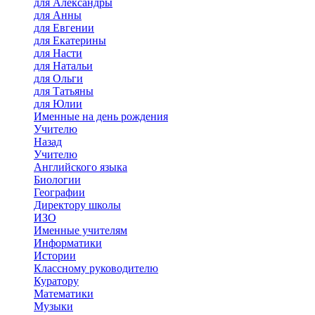
для Александры
для Анны
для Евгении
для Екатерины
для Насти
для Натальи
для Ольги
для Татьяны
для Юлии
Именные на день рождения
Учителю
Назад
Учителю
Английского языка
Биологии
Географии
Директору школы
ИЗО
Именные учителям
Информатики
Истории
Классному руководителю
Куратору
Математики
Музыки