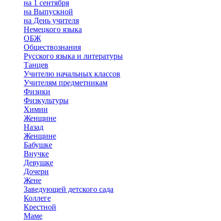
на 1 сентября
на Выпускной
на День учителя
Немецкого языка
ОБЖ
Обществознания
Русского языка и литературы
Танцев
Учителю начальных классов
Учителям предметникам
Физики
Физкультуры
Химии
Женщине
Назад
Женщине
Бабушке
Внучке
Девушке
Дочери
Жене
Заведующей детского сада
Коллеге
Крестной
Маме