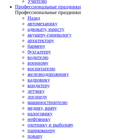
Учителю
Профессиональные праздники
Профессиональные праздники
Назад
автомеханику
адвокату, юристу
акушеру-гинекологу
архитектору
бармену
бухгалтеру
водителю
военному
воспитателю
железнодорожнику
кадровику
кондитеру
летчику
логопеду
машиностроителю
медику, врачу
налоговику
нефтянику
охотнику и рыболову
парикмахеру
повару