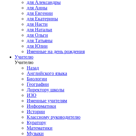
для Александры
для Анны
для Евгении
для Екатерины
для Насти
для Натальи
для Ольги
для Татьяны
для Юлии
Именные на день рождения
Учителю
Учителю
Назад
Английского языка
Биологии
Географии
Директору школы
ИЗО
Именные учителям
Информатики
Истории
Классному руководителю
Куратору
Математики
Музыки