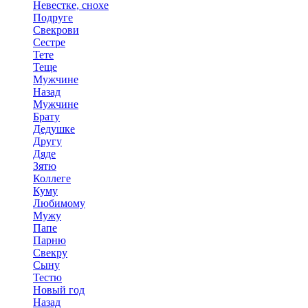
Невестке, снохе
Подруге
Свекрови
Сестре
Тете
Теще
Мужчине
Назад
Мужчине
Брату
Дедушке
Другу
Дяде
Зятю
Коллеге
Куму
Любимому
Мужу
Папе
Парню
Свекру
Сыну
Тестю
Новый год
Назад