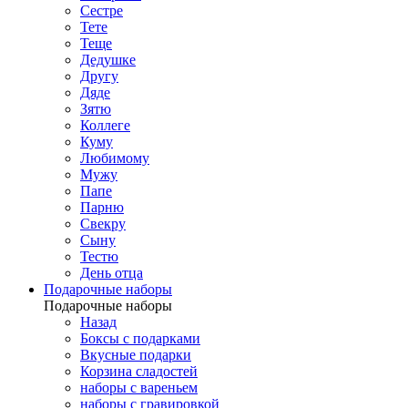
Сестре
Тете
Теще
Дедушке
Другу
Дяде
Зятю
Коллеге
Куму
Любимому
Мужу
Папе
Парню
Свекру
Сыну
Тестю
День отца
Подарочные наборы
Подарочные наборы
Назад
Боксы с подарками
Вкусные подарки
Корзина сладостей
наборы с вареньем
наборы с гравировкой