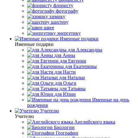
флористу
фотографу
химику
шахтеру
швее
энергетику
Именные подарки
Именные подарки
для Александры
для Анны
для Евгении
для Екатерины
для Насти
для Натальи
для Ольги
для Татьяны
для Юлии
Именные на день
рождения
Учителю
Учителю
Английского языка
Биологии
Географии