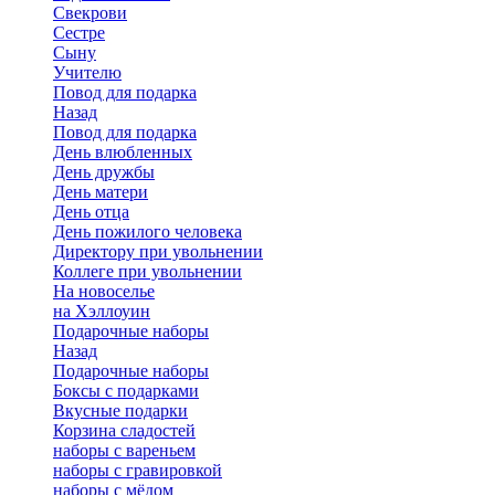
Свекрови
Сестре
Сыну
Учителю
Повод для подарка
Назад
Повод для подарка
День влюбленных
День дружбы
День матери
День отца
День пожилого человека
Директору при увольнении
Коллеге при увольнении
На новоселье
на Хэллоуин
Подарочные наборы
Назад
Подарочные наборы
Боксы с подарками
Вкусные подарки
Корзина сладостей
наборы с вареньем
наборы с гравировкой
наборы с мёдом