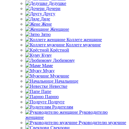
Дедушке
Дочери
Другу
Дяде
Жене
Женщине
Зятю
Коллеге женщине
Коллеге мужчине
Крёстной
Куму
Любимому
Маме
Мужу
Мужчине
Начальнице
Невестке
Папе
Парню
Подруге
Родителям
Руководителю
женщине
Руководителю мужчине
Свекрови