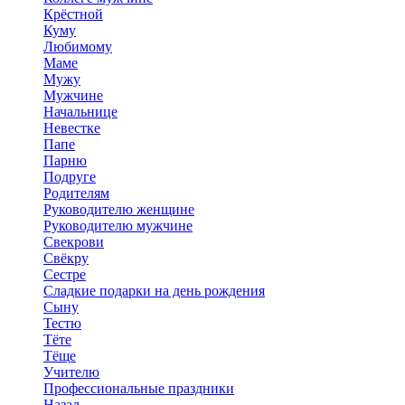
Крёстной
Куму
Любимому
Маме
Мужу
Мужчине
Начальнице
Невестке
Папе
Парню
Подруге
Родителям
Руководителю женщине
Руководителю мужчине
Свекрови
Свёкру
Сестре
Сладкие подарки на день рождения
Сыну
Тестю
Тёте
Тёще
Учителю
Профессиональные праздники
Назад