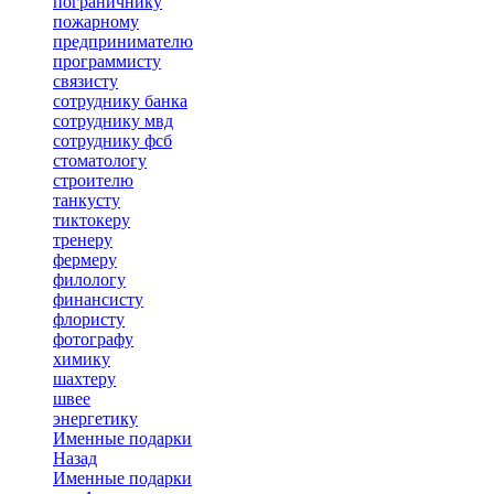
пограничнику
пожарному
предпринимателю
программисту
связисту
сотруднику банка
сотруднику мвд
сотруднику фсб
стоматологу
строителю
танкусту
тиктокеру
тренеру
фермеру
филологу
финансисту
флористу
фотографу
химику
шахтеру
швее
энергетику
Именные подарки
Назад
Именные подарки