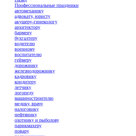
Профессиональные праздники
автомеханику
адвокату, юристу
акушеру-гинекологу
архитектору
бармену
бухгалтеру
водителю
военному
воспитателю
геймеру
дорожнику
железнодорожнику
кадровику
кондитеру
летчику
логопеду
машиностроителю
медику, врачу
налоговику
нефтянику
охотнику и рыболову
парикмахеру
повару