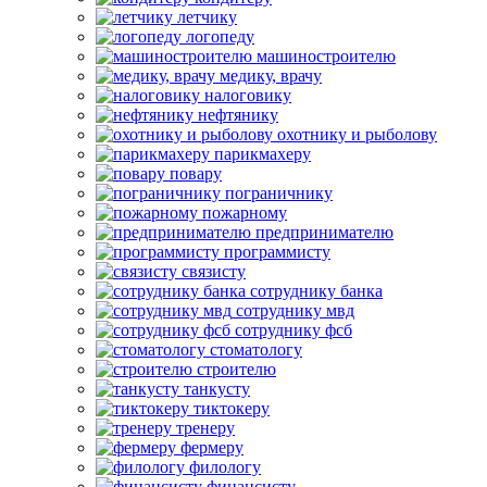
летчику
логопеду
машиностроителю
медику, врачу
налоговику
нефтянику
охотнику и рыболову
парикмахеру
повару
пограничнику
пожарному
предпринимателю
программисту
связисту
сотруднику банка
сотруднику мвд
сотруднику фсб
стоматологу
строителю
танкусту
тиктокеру
тренеру
фермеру
филологу
финансисту