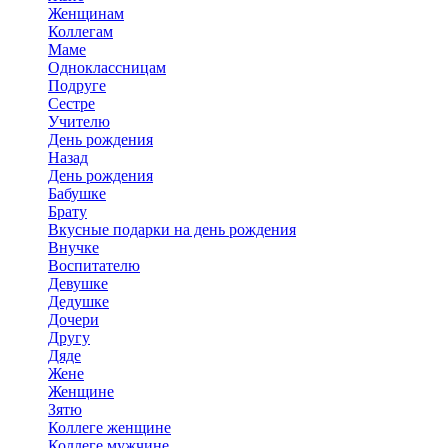
Женщинам
Коллегам
Маме
Одноклассницам
Подруге
Сестре
Учителю
День рождения
Назад
День рождения
Бабушке
Брату
Вкусные подарки на день рождения
Внучке
Воспитателю
Девушке
Дедушке
Дочери
Другу
Дяде
Жене
Женщине
Зятю
Коллеге женщине
Коллеге мужчине